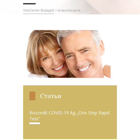
VitalCenter Budapest
>
la-bouche-saine
Статьи
Biocredit COVID-19 Ag „One Step Rapid
Test”