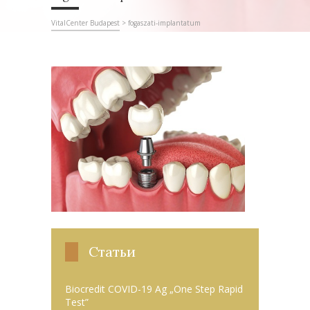
VitalCenter Budapest
>
fogaszati-implantatum
Статьи
Biocredit COVID-19 Ag „One Step Rapid
Test”