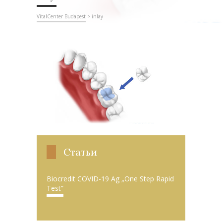
VitalCenter Budapest
>
inlay
Статьи
Biocredit COVID-19 Ag „One Step Rapid
Test”