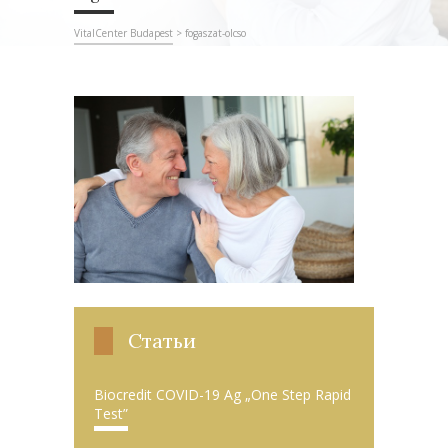
VitalCenter Budapest
>
fogaszat-olcso
Статьи
Biocredit COVID-19 Ag „One Step Rapid
Test”