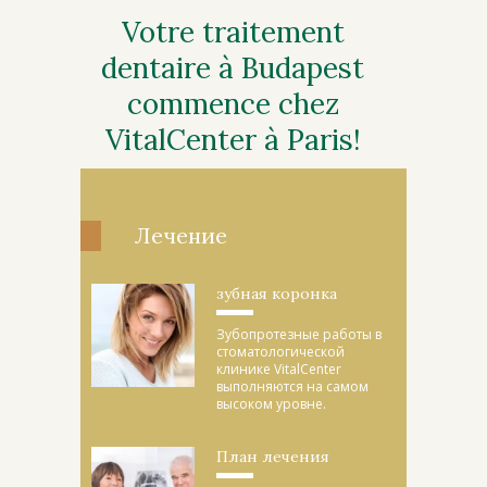
Votre traitement
dentaire à Budapest
commence chez
VitalCenter à Paris!
Лечение
зубная коронка
Зубопротезные работы в
стоматологической
клинике VitalCenter
выполняются на самом
высоком уровне.
План лечения