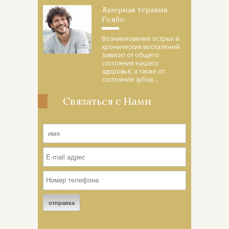
Лазерная терапия
Гелбо
Возникновение острых и
хронических воспалений
зависит от общего
состояния нашего
здоровья, а также от
состояния зубов ...
Связаться с Нами