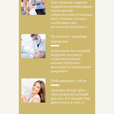
План лечения содержит
подробные рекомендации
наших врачей-
специалистов в отношении
всего лечения, которое
необходимо для
достижения желаемого ...
Челюстно-лицевая
хирургия
Услуги челюстно-лицевой
хирургии, которые в
стоматологической
клинике VitalCenter
выполняются практически
ежедневно.
Отбеливание зубов
Здоровые белые зубы –
одно из важных условий
красоты. Это придаёт Вам
уверенность в себе, и ...