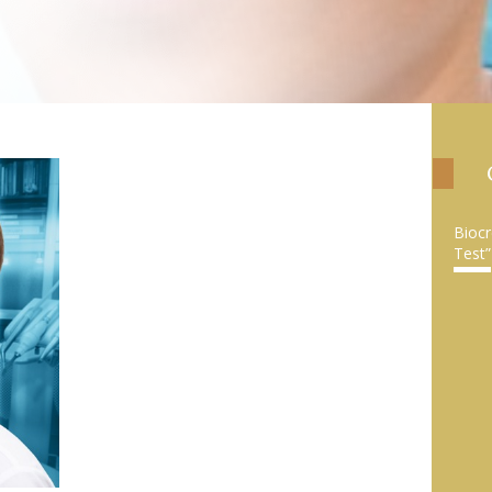
Biocr
Test”