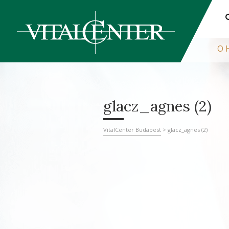
О 
glacz_agnes (2)
VitalCenter Budapest
>
glacz_agnes (2)