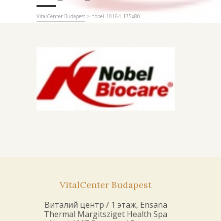
VitalCenter Budapest
>
nobel_10164_175x80
VitalCenter Budapest
Виталий центр / 1 этаж, Ensana
Thermal Margitsziget Health Spa