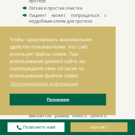
протезе
Лёгкая и простая очистка
Пациент может попрощаться с
неудобным клеем для протеза
Благодаря решению с
использованием резинового кольца,
ни челюсть пациента, ни внедрённые
Чтобы гарантировать максимальное
имплантаты не подвергаются
удобство пользователям, этот сайт
большим нагрузкам, поэтому такой
использует файлы cookie. При
имплантат является надёжным
использовании данного сайта, вы
решением на долгосрочный период
подтверждаете свое согласие на
В случае верхнего зубного ряда
дополнительное преимущество
использование файлов cookie.
мини-имплантов состоит в том, что
Дополнительная информация
нет необходимости в такой части
зубного протеза, которая закрывает
нёбо; таким образом, эту часть
Принимаю
можно удалить с протеза; или же в
случае использования мини-
имплантов размер нового зубного
протеза может быть намного
меньше.
Позвоните нам!
контакт